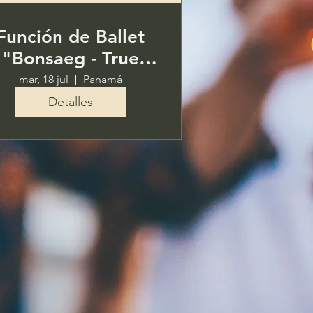
Función de Ballet
"Bonsaeg - True
Color" (2023)
mar, 18 jul
Panamá
Detalles