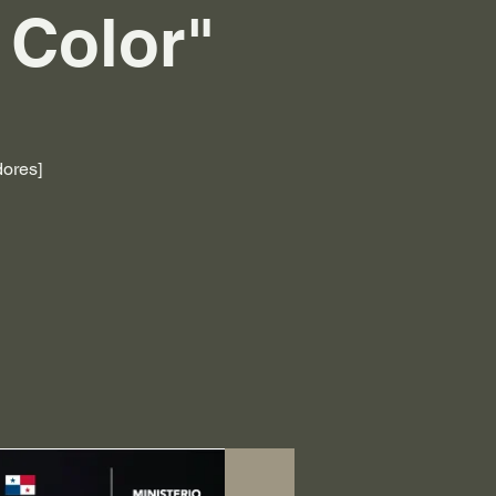
 Color"
dores]