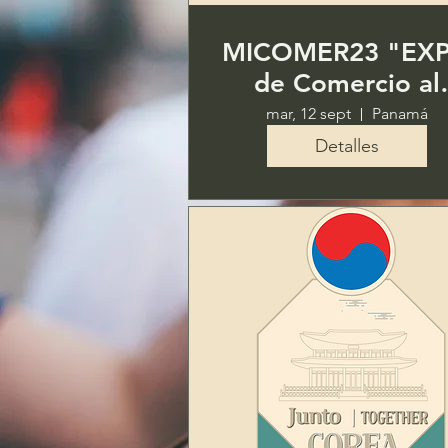
MICOMER23 "EX
de Comercio al
Detal y
mar, 12 sept
Panamá
Emprendedores
Detalles