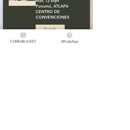
mar, 12 sept
Panamá, ATLAPA
CENTRO DE
CONVENCIONES
Details
COREABUCKET
WhatsApp
[RESERVADO] Función
de Ballet "Bonsaeg -
True Color"
mar, 18 jul
Panamá, ATLAPA
CENTRO DE
CONVENCIONES
[TEATRO: ANAYANSI]
Details